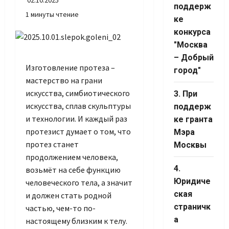
02.10.2025
Channel ID
поддерж
1 минуты чтение
ке
конкурса
"Москва
– Добрый
Изготовление протеза –
город"
мастерство на грани
искусства, симбиотического
3. При
искусства, сплав скульптуры
поддерж
и технологии. И каждый раз
ке гранта
протезист думает о том, что
Мэра
протез станет
Москвы
продолжением человека,
4.
возьмёт на себе функцию
Юридиче
человеческого тела, а значит
ская
и должен стать родной
страничк
частью, чем-то по-
а
настоящему близким к телу.