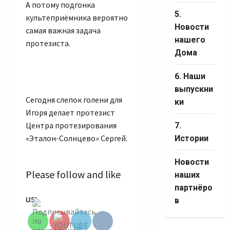
А потому подгонка
5.
культеприёмника вероятно
Новости
самая важная задача
нашего
протезиста.
Дома
6. Наши
выпускни
Сегодня слепок голени для
ки
Игоря делает протезист
Центра протезирования
7.
«Эталон-Солнцево» Сергей.
Истории
Новости
Please follow and like
наших
партнёро
Set Youtube
us:
Channel ID
в