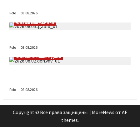
День ВДВ в Доме Солдатского Сердца
Polo
03.08.2026
6. Наши выпускники
Габиб снова удивляет
Polo
03.08.2026
5. Новости нашего Дома
Поздравляем с Днём воздушно-десантных
войск!
Polo
02.08.2026
Copyright © Все права защищены.
|
MoreNews
от AF
themes.