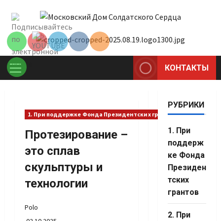
Перейти
Set Youtube
к
Channel ID
содержимому
КОНТАКТЫ
Основное
меню
РУБРИКИ
1. При поддержке Фонда Президентских грантов
1. При
Протезирование –
поддерж
это сплав
ке Фонда
скульптуры и
Президен
тских
технологии
грантов
Polo
Set Youtube
2. При