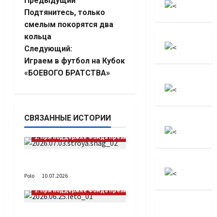
Навигация
Предыдущий
Подтянитесь, только
записи
смелым покорятся два
кольца
Следующий:
Играем в футбол на Кубок
«БОЕВОГО БРАТСТВА»
СВЯЗАННЫЕ ИСТОРИИ
1. При поддержке Фонда Президентских грантов
Выстраивая шаг
Polo
10.07.2026
1. При поддержке Фонда Президентских грантов
А как вы проводите