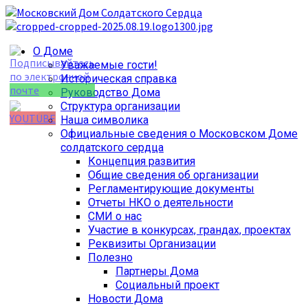
Перейти
к
содержимому
Основное
О Доме
меню
Уважаемые гости!
Историческая справка
Руководство Дома
Структура организации
Наша символика
Официальные сведения о Московском Доме
Set Youtube
солдатского сердца
Channel ID
Концепция развития
Общие сведения об организации
Регламентирующие документы
Отчеты НКО о деятельности
СМИ о нас
Участие в конкурсах, грандах, проектах
Реквизиты Организации
Полезно
Партнеры Дома
Социальный проект
Новости Дома