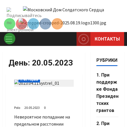
Перейти
Set Youtube
к
Channel ID
содержимому
КОНТАКТЫ
Основное
меню
РУБРИКИ
День:
20.05.2023
1. При
7. Истории
поддерж
ке Фонда
Выстрел выигравший
Президен
войну
тских
Polo
20.05.2023
0
грантов
Невероятное попадание на
Set Youtube
2. При
предельном расстоянии