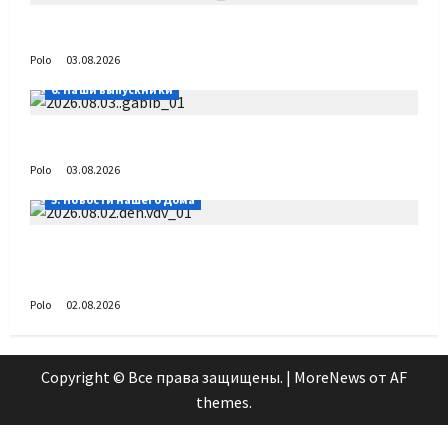
День ВДВ в Доме Солдатского Сердца
Polo
03.08.2026
6. Наши выпускники
Габиб снова удивляет
Polo
03.08.2026
5. Новости нашего Дома
Поздравляем с Днём воздушно-десантных
войск!
Polo
02.08.2026
Copyright © Все права защищены.
|
MoreNews
от AF
themes.