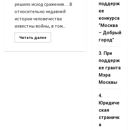
Channel ID
поддерж
решило исход сражения… В
ке
относительно недавней
конкурса
истории человечества
"Москва
известны войны, в том...
– Добрый
Прочитать
Читать далее
город"
больше
о
Выстрел
3. При
выигравший
войну
поддерж
ке гранта
Мэра
Москвы
4.
Юридиче
ская
страничк
а