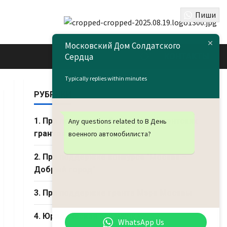
Пиши
Московский Дом Солдатского
Сердца
КОНТАКТЫ
Typically replies within minutes
РУБРИКИ
1. При поддержке Фонда Президентских
Any questions related to В День
грантов
военного автомобилиста?
2. При поддержке конкурса "Москва –
Добрый город"
3. При поддержке гранта Мэра Москвы
4. Юридическая страничка
WhatsApp Us