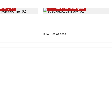
шего Дома
5. Новости нашего Дома
 Доме
Поздравляем с Днём
о Сердца
воздушно-десантных войск!
Polo
02.08.2026