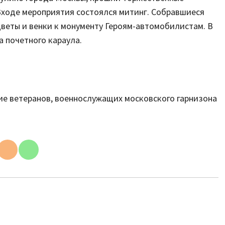
Входе мероприятия состоялся митинг. Собравшиеся
Set Youtube
веты и венки к монументу Героям-автомобилистам. В
Channel ID
 почетного караула.
е ветеранов, военнослужащих московского гарнизона