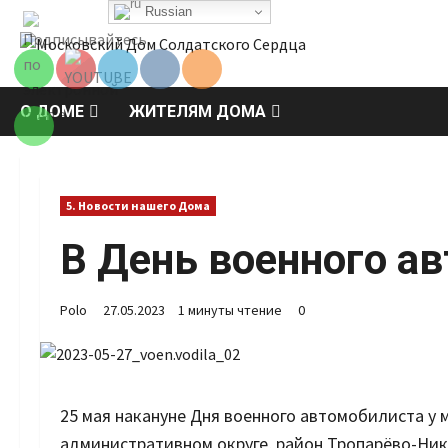
Перейти
Russian
Set Youtube
к
Channel ID
содержимому
О ДОМЕ
ЖИТЕЛЯМ ДОМА
5. Новости нашего Дома
В День военного а
Polo
27.05.2023
1 минуты чтение
0
25 мая накануне Дня военного автомобилиста у
административном округе, район Тропарёво-Ни