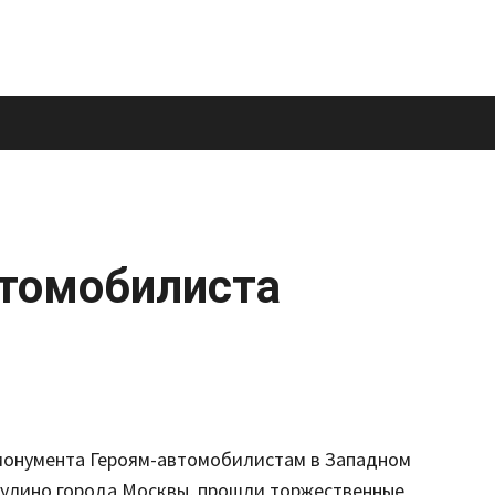
втомобилиста
 монумента Героям-автомобилистам в Западном
кулино города Москвы, прошли торжественные