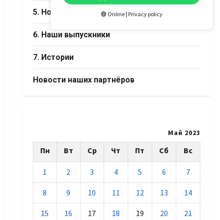
5. Новости нашего Дома
🟢 Online | Privacy policy
6. Наши выпускники
7. Истории
Новости наших партнёров
Май 2023
Пн
Вт
Ср
Чт
Пт
Сб
Вс
1
2
3
4
5
6
7
8
9
10
11
12
13
14
15
16
17
18
19
20
21