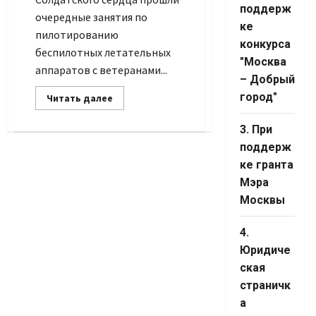
Channel ID
поддерж
очередные занятия по
ке
пилотированию
конкурса
беспилотных летательных
"Москва
аппаратов с ветеранами...
– Добрый
город"
Прочитать
Читать далее
больше
о
Пропеллеры
3. При
меняют
жизнь
поддерж
ветеранов
ке гранта
Мэра
Москвы
4.
Юридиче
ская
страничк
а