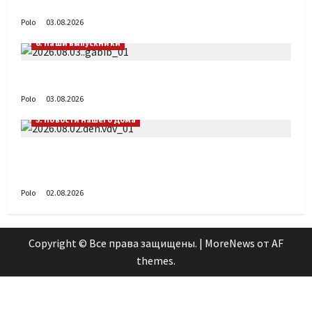
День ВДВ в Доме Солдатского Сердца
Polo
03.08.2026
6. Наши выпускники
Габиб снова удивляет
Polo
03.08.2026
5. Новости нашего Дома
Поздравляем с Днём воздушно-десантных
войск!
Polo
02.08.2026
Copyright © Все права защищены.
|
MoreNews
от AF
themes.