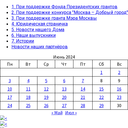
в
1. При поддержке Фонда Президентских грантов
Доме
2. При поддержке конкурса "Москва – Добрый город"
Солдатского
3. При поддержке гранта Мэра Москвы
сердца
4. Юридическая страничка
5. Новости нашего Дома
6. Наши выпускники
7. Истории
Новости наших партнёров
Июнь 2024
Пн
Вт
Ср
Чт
Пт
Сб
Вс
1
2
3
4
5
6
7
8
9
10
11
12
13
14
15
16
17
18
19
20
21
22
23
24
25
26
27
28
29
30
« Май
Июл »