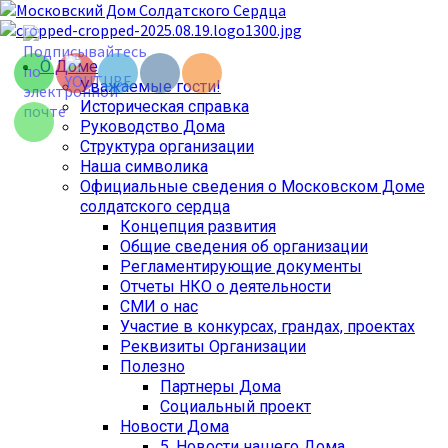
Перейти
Set Youtube
к
Channel ID
содержимому
Основное
О Доме
меню
Уважаемые гости!
Историческая справка
Руководство Дома
Структура организации
Наша символика
Официальные сведения о Московском Доме
солдатского сердца
Концепция развития
Общие сведения об организации
Регламентирующие документы
Отчеты НКО о деятельности
СМИ о нас
Set Youtube
Участие в конкурсах, грандах, проектах
Channel ID
Реквизиты Организации
Полезно
Партнеры Дома
Социальный проект
Новости Дома
5. Новости нашего Дома