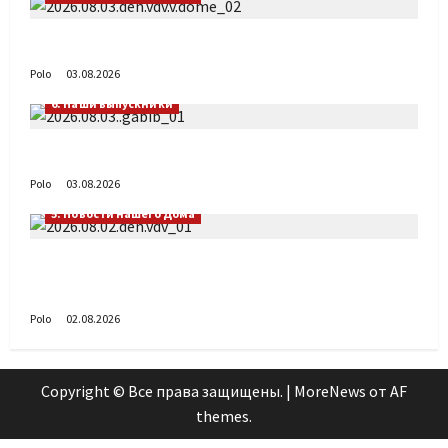
День ВДВ в Доме Солдатского Сердца
Polo
03.08.2026
6. Наши выпускники
Габиб снова удивляет
Polo
03.08.2026
5. Новости нашего Дома
Поздравляем с Днём воздушно-десантных
войск!
Polo
02.08.2026
Copyright © Все права защищены.
|
MoreNews
от AF
themes.