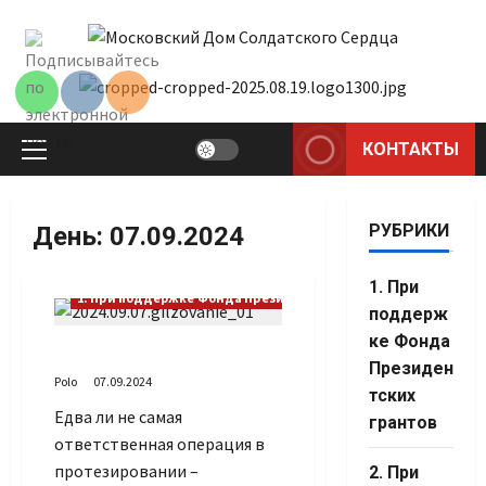
Перейти
к
содержимому
КОНТАКТЫ
Основное
меню
РУБРИКИ
День:
07.09.2024
1. При
1. При поддержке Фонда Президентских грантов
поддерж
ке Фонда
Изготовление гильзы
Президен
Polo
07.09.2024
тских
Едва ли не самая
грантов
ответственная операция в
протезировании –
2. При