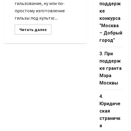
гильзование, ну или по-
поддерж
простому изготовление
ке
гильзы под культю....
конкурса
"Москва
Прочитать
Читать далее
– Добрый
больше
о
город"
Изготовление
гильзы
3. При
поддерж
ке гранта
Мэра
Москвы
4.
Юридиче
ская
страничк
а