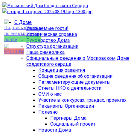
Перейти
к
содержимому
Основное
О Доме
меню
Уважаемые гости!
Историческая справка
Руководство Дома
Структура организации
Наша символика
Официальные сведения о Московском Доме
Set Youtube
солдатского сердца
Channel ID
Концепция развития
Общие сведения об организации
Регламентирующие документы
Отчеты НКО о деятельности
СМИ о нас
Участие в конкурсах, грандах, проектах
Реквизиты Организации
Полезно
Партнеры Дома
Социальный проект
Новости Дома