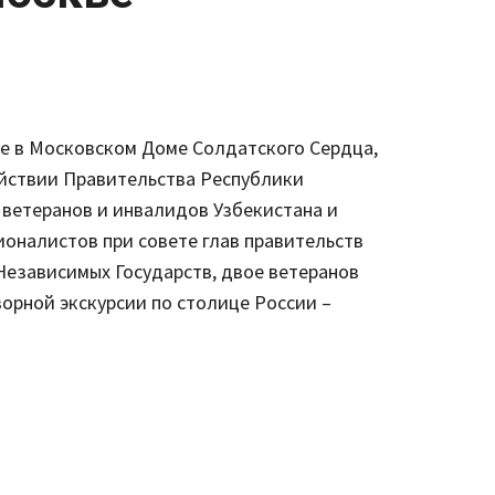
Set Youtube
Channel ID
е в Московском Доме Солдатского Сердца,
ействии Правительства Республики
ветеранов и инвалидов Узбекистана и
оналистов при совете глав правительств
Независимых Государств, двое ветеранов
орной экскурсии по столице России –
be