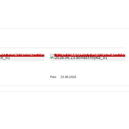
ржке Фонда Президентских грантов
1. При поддержке Фонда Президентских 
оводите лето?
Донастройка протеза
Polo
23.06.2026