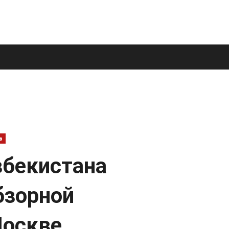
в
збекистана
бзорной
Москве