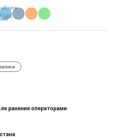
ID
записи
сле ранения операторами
истана