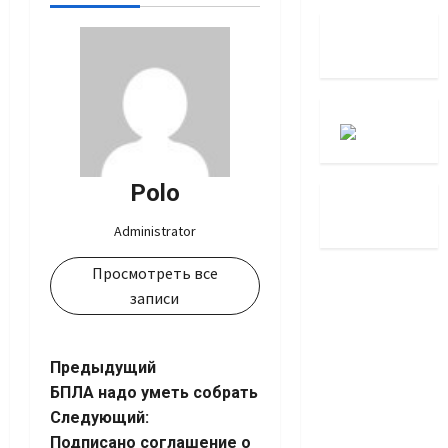
Polo
Administrator
Просмотреть все
записи
Навигация
Предыдущий
БПЛА надо уметь собрать
записи
Следующий:
Подписано соглашение о