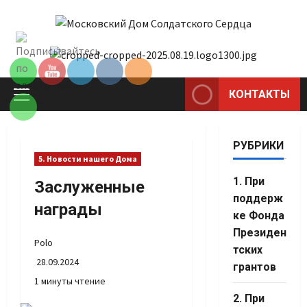
Перейти
к
Set Youtube
содержимому
Channel ID
КОНТАКТЫ
Основное
меню
РУБРИКИ
5. Новости нашего Дома
1. При
Заслуженные
поддерж
награды
ке Фонда
Президен
Polo
тских
28.09.2024
грантов
1 минуты чтение
2. При