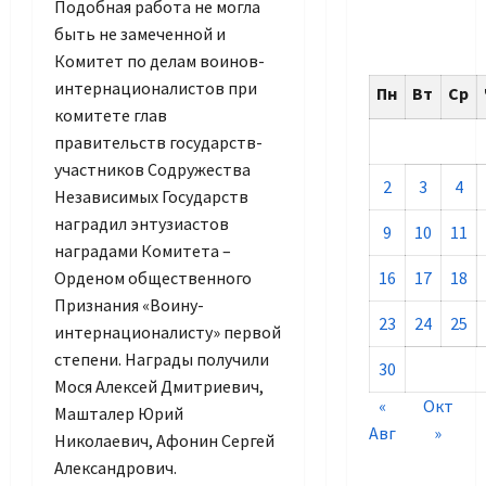
Подобная работа не могла
быть не замеченной и
Комитет по делам воинов-
интернационалистов при
Пн
Вт
Ср
комитете глав
правительств государств-
участников Содружества
2
3
4
Независимых Государств
наградил энтузиастов
9
10
11
наградами Комитета –
Орденом общественного
16
17
18
Признания «Воину-
23
24
25
интернационалисту» первой
степени. Награды получили
30
Мося Алексей Дмитриевич,
«
Окт
Машталер Юрий
Авг
»
Николаевич, Афонин Сергей
Александрович.