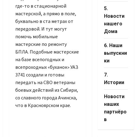
где-то в стационарной
5.
мастерской, а прямо в поле,
Новости
буквально в ста метрах от
нашего
передовой. И тут могут
Дома
помочь мобильные
мастерские по ремонту
6. Наши
БПЛА. Подобные мастерские
выпускни
на базе всепогодных и
ки
всепроходных «буханок» УАЗ
3741 создали и готовы
7.
передать на СВО ветераны
Истории
боевых действий из Сибири,
Новости
со славного города Ачинска,
наших
что в Красноярском крае.
партнёро
в