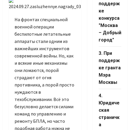
поддерж
ке
конкурса
На фронтах специальной
"Москва
военной операции
Set Youtube
– Добрый
беспилотные летательные
Channel ID
город"
аппараты стали одним из
важнейших инструментов
3. При
современной войны. Но, как
поддерж
и всякие иные механизмы
ке гранта
они ломаются, порой
Мэра
страдают от огня
Москвы
противника, а порой просто
нуждаются в
4.
техобслуживании. Всё это
Юридиче
безусловно делается силами
ская
команд по управлению и
страничк
ремонту БПЛА, но часто
а
подобная работа нужна не