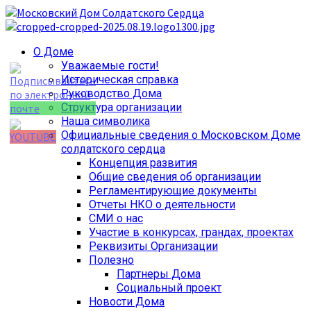
Перейти
к
содержимому
Основное
О Доме
меню
Уважаемые гости!
Историческая справка
Руководство Дома
Структура организации
Наша символика
Официальные сведения о Московском Доме
солдатского сердца
Концепция развития
Set Youtube
Общие сведения об организации
Channel ID
Регламентирующие документы
Отчеты НКО о деятельности
СМИ о нас
Участие в конкурсах, грандах, проектах
Реквизиты Организации
Полезно
Партнеры Дома
Социальный проект
Новости Дома