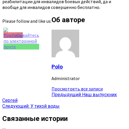
реабилитации для инвалидов боевых действий, да и
вообще для инвалидов совершенно бесплатно.
Об авторе
Please follow and like us:
Set Youtube
Channel ID
Polo
Administrator
Просмотреть все записи
Навигация
Предыдущий
Наш выпускник
Сергей
записи
Следующий:
У тихой воды
Связанные истории