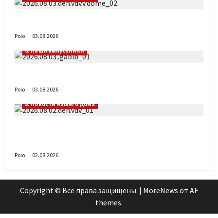
День ВДВ в Доме Солдатского Сердца
Polo
03.08.2026
6. Наши выпускники
Габиб снова удивляет
Polo
03.08.2026
5. Новости нашего Дома
Поздравляем с Днём воздушно-десантных
войск!
Polo
02.08.2026
Copyright © Все права защищены.
|
MoreNews
от AF
themes.