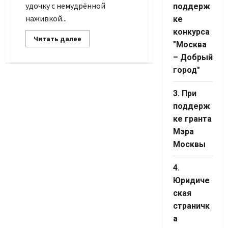
Channel ID
удочку с немудрённой
поддерж
наживкой...
ке
конкурса
Прочитать
Читать далее
"Москва
больше
о
– Добрый
У
тихой
город"
воды
3. При
поддерж
ке гранта
Мэра
Москвы
4.
Юридиче
ская
страничк
а