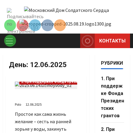
Перейти
Set Youtube
к
Channel ID
содержимому
КОНТАКТЫ
Основное
меню
РУБРИКИ
День:
12.06.2025
1. При
1. При поддержке Фонда Президентских грантов
поддерж
ке Фонда
У тихой воды
Президен
Polo
12.06.2025
тских
Простое как сама жизнь
грантов
желание – сесть на ранней
Set Youtube
зорьке у воды, закинуть
2. При