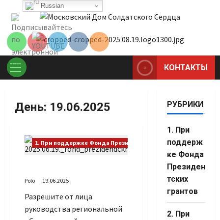
Перейти
Russian
Set Youtube
к
Channel ID
содержимому
КОНТАКТЫ
Основное
меню
РУБРИКИ
День:
19.06.2025
1. При
поддерж
1. При поддержке Фонда Президентских грантов
ке Фонда
Президен
Поздравляю
тских
Polo
19.06.2025
грантов
Разрешите от лица
руководства региональной
Set Youtube
2. При