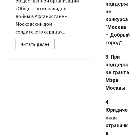
общественной организации
Channel ID
поддерж
«Общество инвалидов
ке
войны в Афганистане –
конкурса
Московский дом
"Москва
солдатского сердца»...
– Добрый
город"
Прочитать
Читать далее
больше
о
Поздравляю
3. При
поддерж
ке гранта
Мэра
Москвы
4.
Юридиче
ская
страничк
а