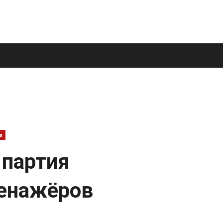
в
 партия
ренажёров