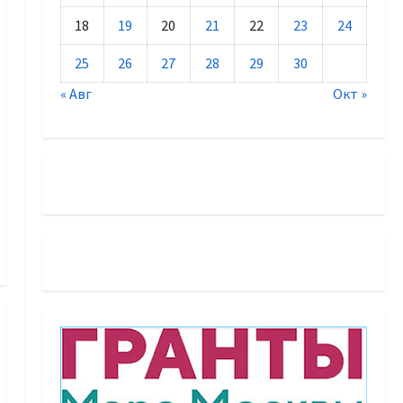
18
19
20
21
22
23
24
25
26
27
28
29
30
« Авг
Окт »