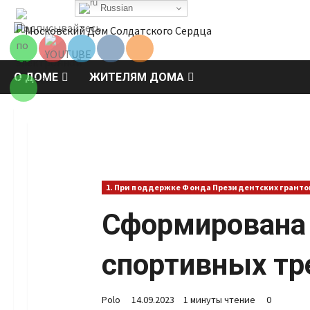
Перейти
Russian
Set Youtube
к
Channel ID
содержимому
О ДОМЕ
ЖИТЕЛЯМ ДОМА
1. При поддержке Фонда Президентских гранто
Сформирована
спортивных т
Polo
14.09.2023
1 минуты чтение
0