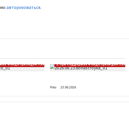
имо
авторизоваться
.
ржке Фонда Президентских грантов
1. При поддержке Фонда Президентских 
оводите лето?
Донастройка протеза
Polo
23.06.2026