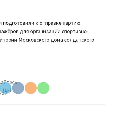
Set Youtube
и подготовили к отправке партию
Channel ID
нажёров для организации спортивно-
итории Московского дома солдатского
be
ID