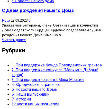
5. Новости нашего Дома
есть
что
C Днём рождения нашего Дома
спеть,
представ
Polo
27.09.2023
0
перед
Уважаемые Ветераны, члены Организации и коллектив
Всевышним
Дома Солдатского Сердца!Сердечно поздравляем с Днём
рождения нашего Дома! Именно в...
Прочитать
Читать далее
больше
о
Рубрики
C
Днём
рождения
1. При поддержке Фонда Президентских грантов
нашего
2. При поддержке конкурса "Москва – Добрый
Дома
город"
3. При поддержке гранта Мэра Москвы
4. Юридическая страничка
5. Новости нашего Дома
6. Наши выпускники
7. Истории
Новости наших партнёров