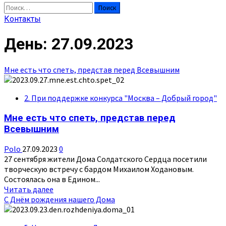
Найти:
Контакты
День:
27.09.2023
Мне есть что спеть, представ перед Всевышним
2. При поддержке конкурса "Москва – Добрый город"
Мне есть что спеть, представ перед
Всевышним
Polo
27.09.2023
0
27 сентября жители Дома Солдатского Сердца посетили
творческую встречу с бардом Михаилом Ходановым.
Состоялась она в Едином...
Прочитать
Читать далее
больше
C Днём рождения нашего Дома
о
Мне