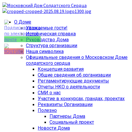
Перейти
к
содержимому
Основное
О Доме
меню
Уважаемые гости!
Историческая справка
Руководство Дома
Структура организации
Наша символика
Официальные сведения о Московском Доме
Set Youtube
солдатского сердца
Channel ID
Концепция развития
Общие сведения об организации
Регламентирующие документы
Отчеты НКО о деятельности
СМИ о нас
Участие в конкурсах, грандах, проектах
Реквизиты Организации
Полезно
Партнеры Дома
Социальный проект
Новости Дома