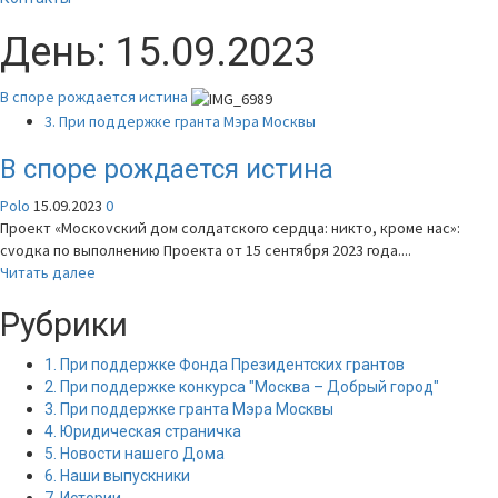
День:
15.09.2023
В споре рождается истина
3. При поддержке гранта Мэра Москвы
В споре рождается истина
Polo
15.09.2023
0
Проект «Москоvский дом солдатского сердца: никто, кроме нас»:
сvодка по выполнению Проекта от 15 сентября 2023 года....
Прочитать
Читать далее
больше
Рубрики
о
В
споре
1. При поддержке Фонда Президентских грантов
рождается
2. При поддержке конкурса "Москва – Добрый город"
истина
3. При поддержке гранта Мэра Москвы
4. Юридическая страничка
5. Новости нашего Дома
6. Наши выпускники
7. Истории