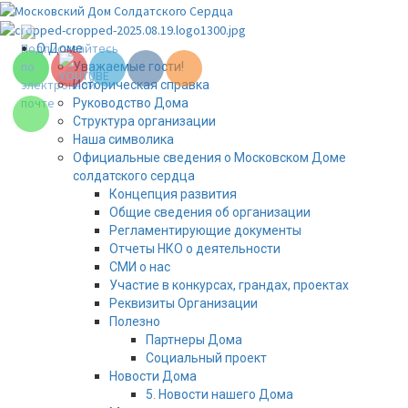
Перейти
Set Youtube
к
Channel ID
содержимому
Основное
О Доме
меню
Уважаемые гости!
Историческая справка
Руководство Дома
Структура организации
Наша символика
Официальные сведения о Московском Доме
солдатского сердца
Концепция развития
Общие сведения об организации
Регламентирующие документы
Отчеты НКО о деятельности
СМИ о нас
Участие в конкурсах, грандах, проектах
Set Youtube
Реквизиты Организации
Channel ID
Полезно
Партнеры Дома
Социальный проект
Новости Дома
5. Новости нашего Дома