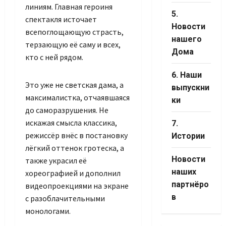
линиям. Главная героиня
5.
спектакля источает
Новости
Set You
всепоглощающую страсть,
нашего
Channe
терзающую её саму и всех,
Дома
кто с ней рядом.
6. Наши
Это уже не светская дама, а
выпускни
максималистка, отчаявшаяся
ки
до саморазрушения. Не
искажая смысла классика,
7.
режиссёр внёс в постановку
Истории
лёгкий оттенок гротеска, а
Новости
также украсил её
наших
хореографией и дополнил
партнёро
видеопроекциями на экране
в
с разоблачительными
монологами.