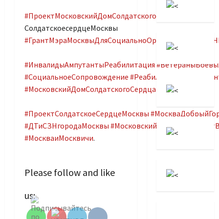
#ПроектМосковскийДомСолдатскогоСердца
:
СолдатскоесердцеМосквы
#ГрантМэраМосквыДляСоциальноОриентированных
#ИнвалидыАмпутантыРеабилитация
#ВетераныБоевы
#СоциальноеСопровождение
#РеабилитационныйЦен
#МосковскийДомСолдатскогоСердца
#ПроектСолдатскоеСердцеМосквы
#МоскваДобрыйГо
#ДТиСЗНгородаМосквы
#МосковскийГородскойСовет
#МоскваиМосквичи
.
Please follow and like
Set Youtube
us:
Channel ID