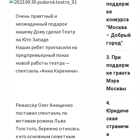
поддерж
ке
Очень приятный и
конкурса
неожиданный подарок
"Москва
нашему Дому сделал Театр
– Добрый
на Юго Западе.
город"
Наших ребят пригласили на
предпремьерный показ
3. При
новой работы театра —
поддерж
спектакль «Анна Каренина».
ке гранта
Мэра
Москвы
4.
Режиссёр Олег Анищенко
Юридиче
поставил спектакль по
ская
мотивам романа Льва
страничк
Толстого, бережно относясь
а
к его основным сюжетным