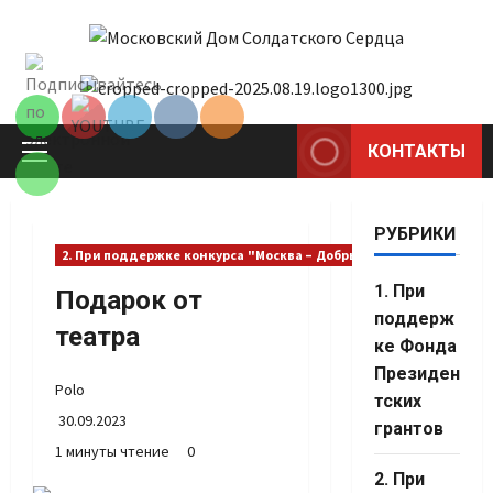
Перейти
к
Set Youtube
содержимому
Channel ID
КОНТАКТЫ
Основное
меню
РУБРИКИ
2. При поддержке конкурса "Москва – Добрый город"
1. При
Подарок от
поддерж
театра
ке Фонда
Президен
Polo
тских
30.09.2023
грантов
1 минуты чтение
0
2. При