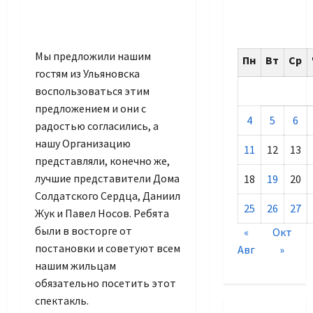
Мы предложили нашим
Пн
Вт
Ср
гостям из Ульяновска
воспользоваться этим
предложением и они с
4
5
6
радостью согласились, а
нашу Организацию
11
12
13
представляли, конечно же,
лучшие представители Дома
18
19
20
Солдатского Сердца, Даниил
25
26
27
Жук и Павел Носов. Ребята
были в восторге от
«
Окт
постановки и советуют всем
Авг
»
нашим жильцам
обязательно посетить этот
спектакль.