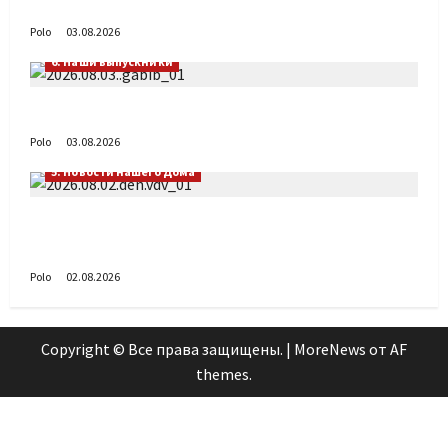
День ВДВ в Доме Солдатского Сердца
Polo
03.08.2026
6. Наши выпускники
Габиб снова удивляет
Polo
03.08.2026
5. Новости нашего Дома
Поздравляем с Днём воздушно-десантных
войск!
Polo
02.08.2026
Copyright © Все права защищены.
|
MoreNews
от AF
themes.