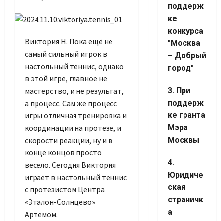
Channel ID
поддерж
ке
конкурса
Виктория Н. Пока ещё не
"Москва
самый сильный игрок в
– Добрый
настольный теннис, однако
город"
в этой игре, главное не
мастерство, и не результат,
3. При
а процесс. Сам же процесс
поддерж
игры отличная тренировка и
ке гранта
координации на протезе, и
Мэра
скорости реакции, ну и в
Москвы
конце концов просто
4.
весело. Сегодня Виктория
Юридиче
играет в настольный теннис
ская
с протезистом Центра
страничк
«Эталон-Солнцево»
а
Артемом.