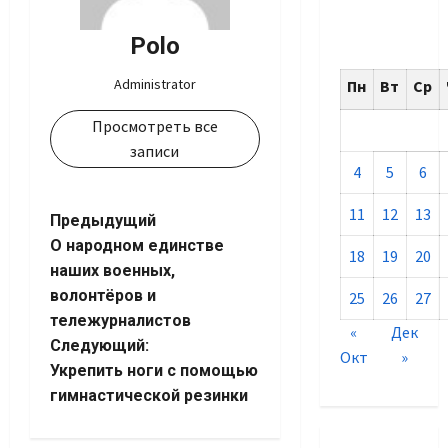
Polo
Administrator
Пн
Вт
Ср
Просмотреть все
записи
4
5
6
11
12
13
Навигация
Предыдущий
О народном единстве
18
19
20
записи
наших военных,
волонтёров и
25
26
27
тележурналистов
«
Дек
Следующий:
Окт
»
Укрепить ноги с помощью
гимнастической резинки