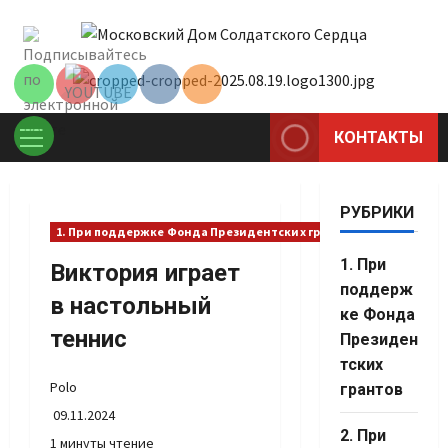
Перейти
Set Youtube
к
Channel ID
содержимому
КОНТАКТЫ
Основное
меню
РУБРИКИ
1. При поддержке Фонда Президентских грантов
1. При
Виктория играет
поддерж
в настольный
ке Фонда
теннис
Президен
тских
Polo
грантов
09.11.2024
Set Youtube
2. При
1 минуты чтение