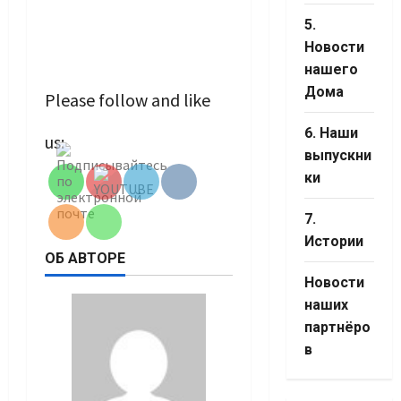
5.
Новости
нашего
Дома
Please follow and like
Set Youtube
6. Наши
us:
Channel ID
выпускни
ки
7.
Истории
ОБ АВТОРЕ
Новости
наших
партнёро
в