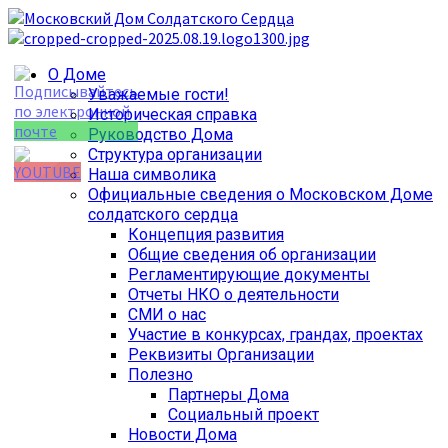
Перейти
к
содержимому
Основное
О Доме
меню
Уважаемые гости!
Историческая справка
Руководство Дома
Структура организации
Наша символика
Официальные сведения о Московском Доме
Set Youtube
солдатского сердца
Channel ID
Концепция развития
Общие сведения об организации
Регламентирующие документы
Отчеты НКО о деятельности
СМИ о нас
Участие в конкурсах, грандах, проектах
Реквизиты Организации
Полезно
Партнеры Дома
Социальный проект
Новости Дома