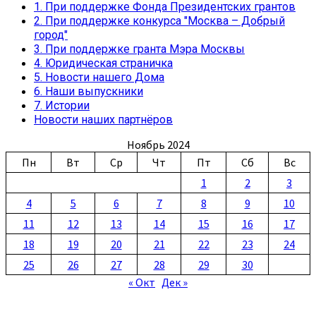
пилотирование
1. При поддержке Фонда Президентских грантов
на
2. При поддержке конкурса "Москва – Добрый
экране
город"
3. При поддержке гранта Мэра Москвы
4. Юридическая страничка
5. Новости нашего Дома
6. Наши выпускники
7. Истории
Новости наших партнёров
Ноябрь 2024
Пн
Вт
Ср
Чт
Пт
Сб
Вс
1
2
3
4
5
6
7
8
9
10
11
12
13
14
15
16
17
18
19
20
21
22
23
24
25
26
27
28
29
30
« Окт
Дек »