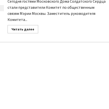
Сегодня гостями Московского Дома Солдатского Сердца
стали представители Комитет по общественным
связям Мэрии Москвы. Заместитель руководителя
Set Youtube
Комитета...
Channel ID
Прочитать
Читать далее
больше
о
Встречая
друзей
из
мэрии