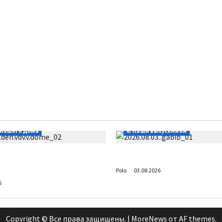
 нашего Дома
6. Наши выпускники
 в Доме Солдатского
Габиб снова удивляет
Polo
03.08.2026
6
Copyright © Все права защищены.
|
MoreNews
от AF themes.