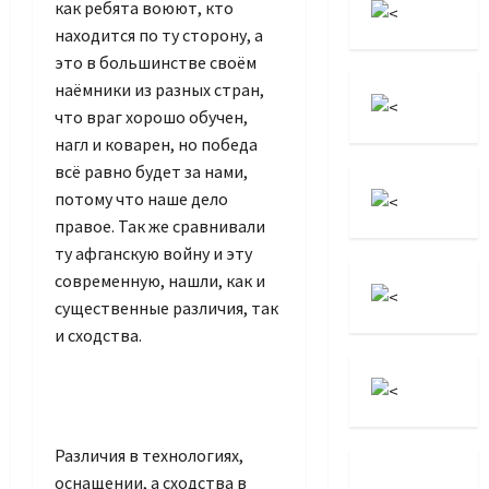
как ребята воюют, кто
находится по ту сторону, а
это в большинстве своём
Set Youtube
наёмники из разных стран,
Channel ID
что враг хорошо обучен,
нагл и коварен, но победа
всё равно будет за нами,
потому что наше дело
правое. Так же сравнивали
ту афганскую войну и эту
современную, нашли, как и
существенные различия, так
и сходства.
Различия в технологиях,
оснащении, а сходства в