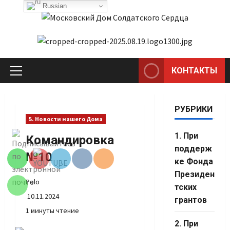
Перейти
Russian
к
содержимому
КОНТАКТЫ
Основное
меню
РУБРИКИ
5. Новости нашего Дома
Set Youtube
1. При
Командировка
Channel ID
поддерж
№10
ке Фонда
Президен
Polo
тских
10.11.2024
грантов
1 минуты чтение
2. При