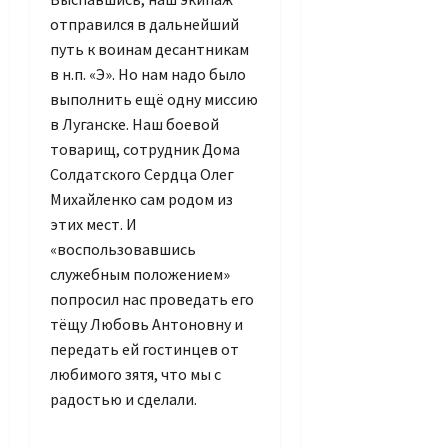
отправился в дальнейший
путь к воинам десантникам
в н.п. «Э». Но нам надо было
выполнить ещё одну миссию
в Луганске. Наш боевой
товарищ, сотрудник Дома
Солдатского Сердца Олег
Михайленко сам родом из
этих мест. И
«воспользовавшись
служебным положением»
попросил нас проведать его
тёщу Любовь Антоновну и
передать ей гостинцев от
любимого зятя, что мы с
радостью и сделали.