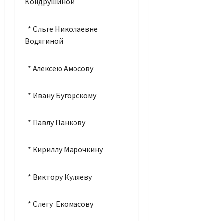
Кондрушиной
* Ольге Николаевне
Водягиной
* Алексею Амосову
* Ивану Бугорскому
* Павлу Панкову
* Кириллу Марочкину
* Виктору Куляеву
* Олегу Екомасову