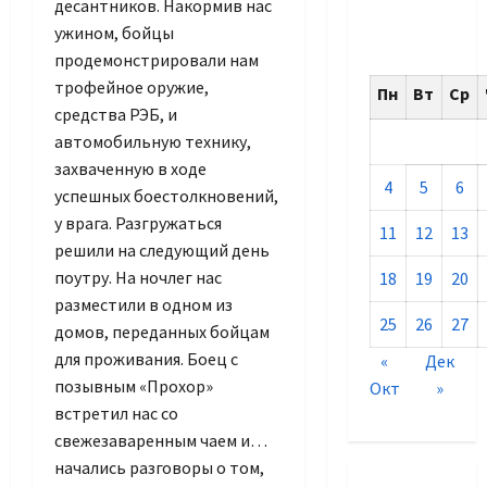
десантников. Накормив нас
ужином, бойцы
продемонстрировали нам
трофейное оружие,
Пн
Вт
Ср
средства РЭБ, и
автомобильную технику,
захваченную в ходе
4
5
6
успешных боестолкновений,
у врага. Разгружаться
11
12
13
решили на следующий день
поутру. На ночлег нас
18
19
20
разместили в одном из
25
26
27
домов, переданных бойцам
для проживания. Боец с
«
Дек
позывным «Прохор»
Окт
»
встретил нас со
свежезаваренным чаем и…
начались разговоры о том,