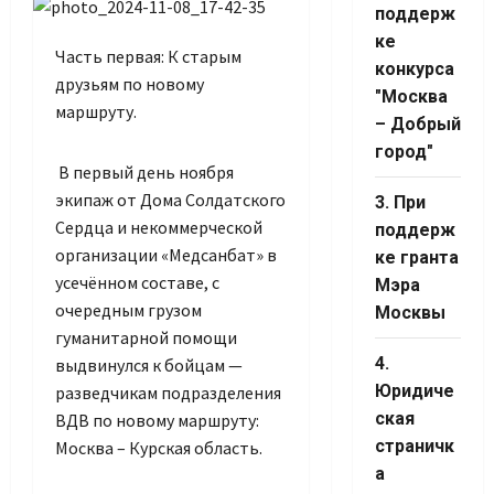
поддерж
ке
Часть первая: К старым
конкурса
друзьям по новому
"Москва
маршруту.
– Добрый
город"
В первый день ноября
экипаж от Дома Солдатского
3. При
Сердца и некоммерческой
поддерж
организации «Медсанбат» в
ке гранта
усечённом составе, с
Мэра
очередным грузом
Москвы
гуманитарной помощи
4.
выдвинулся к бойцам —
Юридиче
разведчикам подразделения
ская
ВДВ по новому маршруту:
страничк
Москва – Курская область.
а