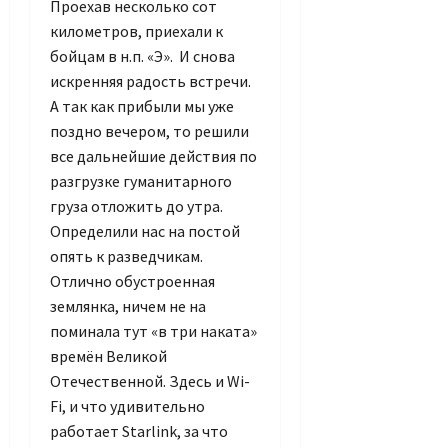
Проехав несколько сот
километров, приехали к
бойцам в н.п. «Э». И снова
искренняя радость встречи.
А так как прибыли мы уже
поздно вечером, то решили
все дальнейшие действия по
разгрузке гуманитарного
груза отложить до утра.
Определили нас на постой
опять к разведчикам.
Отлично обустроенная
землянка, ничем не на
поминала тут «в три наката»
времён Великой
Отечественной. Здесь и Wi-
Fi, и что удивительно
работает Starlink, за что