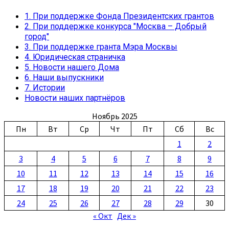
Михаил
призёр
1. При поддержке Фонда Президентских грантов
«Кубка
2. При поддержке конкурса "Москва – Добрый
Защитников
город"
Отечества»
3. При поддержке гранта Мэра Москвы
для
4. Юридическая страничка
ветеранов
5. Новости нашего Дома
СВО
6. Наши выпускники
7. Истории
Новости наших партнёров
Ноябрь 2025
Пн
Вт
Ср
Чт
Пт
Сб
Вс
1
2
3
4
5
6
7
8
9
10
11
12
13
14
15
16
17
18
19
20
21
22
23
24
25
26
27
28
29
30
« Окт
Дек »