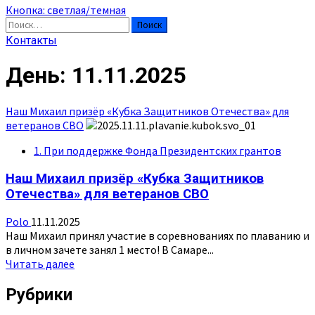
Кнопка: светлая/темная
Найти:
Контакты
День:
11.11.2025
Наш Михаил призёр «Кубка Защитников Отечества» для
ветеранов СВО
1. При поддержке Фонда Президентских грантов
Наш Михаил призёр «Кубка Защитников
Отечества» для ветеранов СВО
Polo
11.11.2025
Наш Михаил принял участие в соревнованиях по плаванию и
в личном зачете занял 1 место! В Самаре...
Прочитать
Читать далее
больше
о
Рубрики
Наш