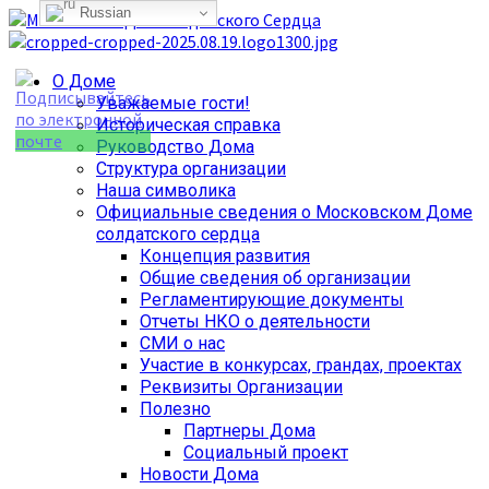
Russian
Перейти
к
содержимому
Основное
О Доме
меню
Уважаемые гости!
Историческая справка
Руководство Дома
Структура организации
Наша символика
Официальные сведения о Московском Доме
солдатского сердца
Концепция развития
Общие сведения об организации
Регламентирующие документы
Отчеты НКО о деятельности
СМИ о нас
Участие в конкурсах, грандах, проектах
Реквизиты Организации
Полезно
Партнеры Дома
Социальный проект
Новости Дома