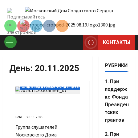
Перейти
Set Youtube
к
Channel ID
содержимому
КОНТАКТЫ
Основное
меню
РУБРИКИ
День:
20.11.2025
1. При
1. При поддержке Фонда Президентских грантов
поддерж
ке Фонда
Экзамен пора
Президен
ответственная
тских
Polo
20.11.2025
грантов
Группа слушателей
Set Youtube
2. При
Московского Дома