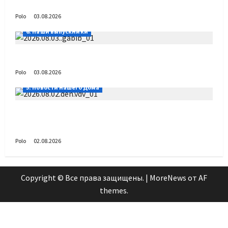
День ВДВ в Доме Солдатского Сердца
Polo
03.08.2026
6. Наши выпускники
Габиб снова удивляет
Polo
03.08.2026
5. Новости нашего Дома
Поздравляем с Днём воздушно-десантных
войск!
Polo
02.08.2026
Copyright © Все права защищены.
|
MoreNews
от AF
themes.