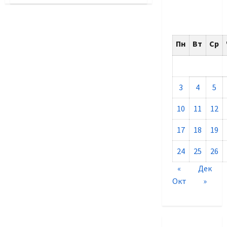
На
Пленуме
Московского
городского
Совете
ветеранов
Пн
Вт
Ср
3
4
5
10
11
12
17
18
19
24
25
26
«
Дек
Окт
»