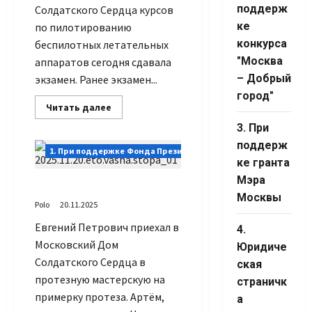
Channel ID
поддерж
Солдатского Сердца курсов
ке
по пилотированию
конкурса
беспилотных летательных
"Москва
аппаратов сегодня сдавала
– Добрый
экзамен. Ранее экзамен...
город"
Прочитать
Читать далее
больше
о
3. При
Экзамен
поддерж
пора
1. При поддержке Фонда Президентских грантов
ответственная
ке гранта
Мэра
Это Ваша стопа
Москвы
Polo
20.11.2025
Евгений Петрович приехал в
4.
Московский Дом
Юридиче
Солдатского Сердца в
ская
протезную мастерскую на
страничк
примерку протеза. Артём,
а