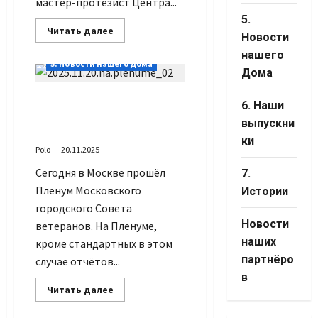
мастер-протезист Центра...
5.
Прочитать
Читать далее
Новости
больше
о
нашего
Это
5. Новости нашего Дома
Ваша
Дома
стопа
На Пленуме Московского
6. Наши
городского Совете
выпускни
ветеранов
ки
Polo
20.11.2025
Сегодня в Москве прошёл
7.
Пленум Московского
Истории
городского Совета
Новости
ветеранов. На Пленуме,
наших
кроме стандартных в этом
партнёро
случае отчётов...
в
Прочитать
Читать далее
больше
о