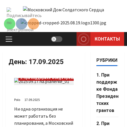
Перейти
к
содержимому
КОНТАКТЫ
Основное
меню
РУБРИКИ
День:
17.09.2025
1. При
1. При поддержке Фонда Президентских грантов
поддерж
ке Фонда
О планах на планёрке
Президен
Polo
17.09.2025
тских
Ни одна организация не
грантов
может работать без
планирования, а Московский
2. При