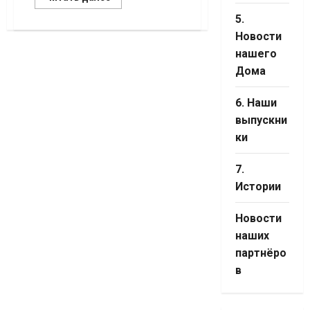
больше
о
5.
Завершились
сборы
Новости
для
нашего
ветеранов
СВО
Дома
6. Наши
выпускни
ки
7.
Истории
Новости
наших
партнёро
в