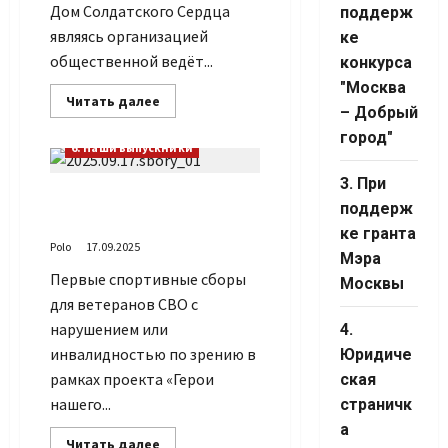
Дом Солдатского Сердца
поддерж
являясь организацией
ке
общественной ведёт...
конкурса
"Москва
Прочитать
Читать далее
– Добрый
больше
1. При поддержке Фонда Президентских грантов
о
город"
О
6. Наши выпускники
планах
на
3. При
планёрке
Завершились сборы для
поддерж
ветеранов СВО
ке гранта
Polo
17.09.2025
Мэра
Первые спортивные сборы
Москвы
для ветеранов СВО с
нарушением или
4.
инвалидностью по зрению в
Юридиче
рамках проекта «Герои
ская
нашего...
страничк
а
Прочитать
Читать далее