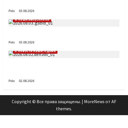
День ВДВ в Доме Солдатского Сердца
Polo
03.08.2026
6. Наши выпускники
Габиб снова удивляет
Polo
03.08.2026
5. Новости нашего Дома
Поздравляем с Днём воздушно-десантных
войск!
Polo
02.08.2026
Copyright © Все права защищены.
|
MoreNews
от AF
themes.