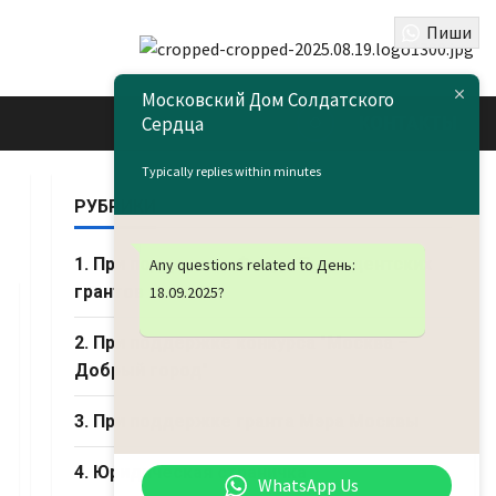
Пиши
Московский Дом Солдатского
Сердца
КОНТАКТЫ
Typically replies within minutes
РУБРИКИ
1. При поддержке Фонда Президентских
Any questions related to День:
грантов
18.09.2025
?
2. При поддержке конкурса "Москва –
Добрый город"
3. При поддержке гранта Мэра Москвы
4. Юридическая страничка
WhatsApp Us