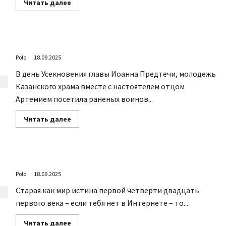
Прочитать
Читать далее
больше
Set Youtube
о
Сентябрь
Channel ID
25
года,
Дом организовал, Храм поддержал
на
ЦСКА
Polo
18.09.2025
Арене
В день Усекновения главы Иоанна Предтечи, молодежь
Казанского храма вместе с настоятелем отцом
Артемием посетила раненых воинов...
Прочитать
Читать далее
больше
о
Дом
организовал,
Храм
Тема обсуждения информационное освещение
поддержал
Polo
18.09.2025
Старая как мир истина первой четверти двадцать
первого века – если тебя нет в Интернете – то...
Прочитать
Читать далее