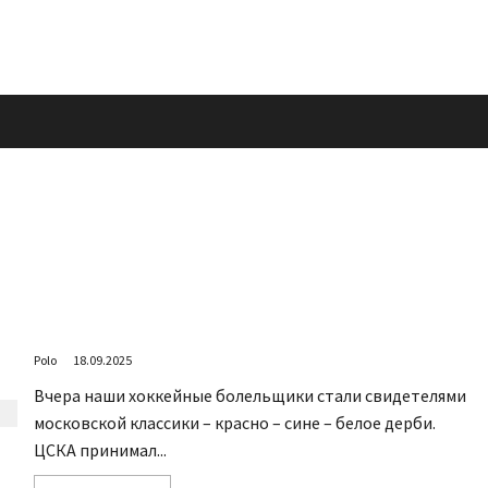
Сентябрь 25 года, на ЦСКА Арене
Polo
18.09.2025
Вчера наши хоккейные болельщики стали свидетелями
московской классики – красно – сине – белое дерби.
ЦСКА принимал...