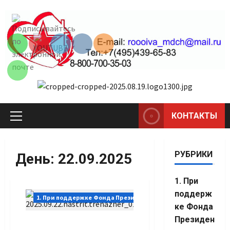
Перейти
Set Youtube
к
Channel ID
содержимому
КОНТАКТЫ
Основное
меню
РУБРИКИ
День:
22.09.2025
1. При
поддерж
1. При поддержке Фонда Президентских грантов
ке Фонда
Президен
Настроить тренажер
Set Youtube