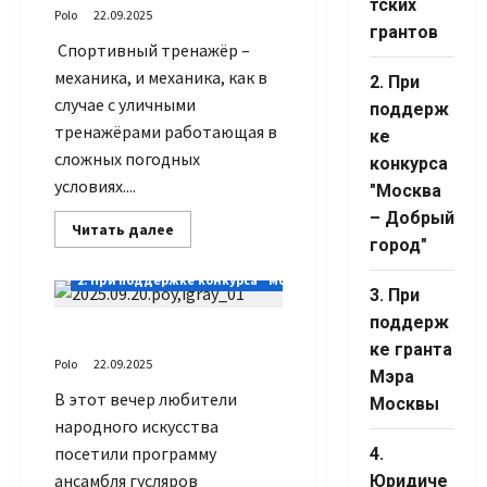
тских
Polo
22.09.2025
Channel ID
грантов
Спортивный тренажёр –
механика, и механика, как в
2. При
случае с уличными
поддерж
тренажёрами работающая в
ке
сложных погодных
конкурса
условиях....
"Москва
– Добрый
Прочитать
Читать далее
больше
город"
о
Настроить
2. При поддержке конкурса "Москва – Добрый город"
тренажер
3. При
поддерж
Пой, играй, моя Россия
ке гранта
Polo
22.09.2025
Мэра
В этот вечер любители
Москвы
народного искусства
посетили программу
4.
ансамбля гусляров
Юридиче