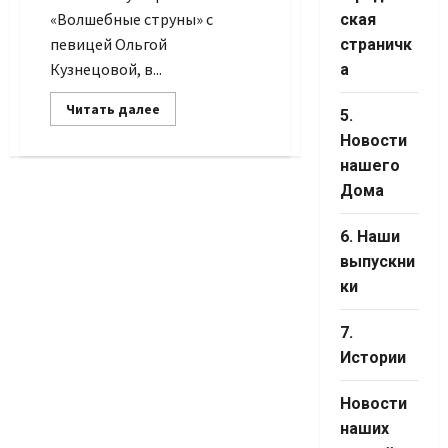
«Волшебные струны» с
ская
певицей Ольгой
страничк
Кузнецовой, в...
а
Прочитать
Читать далее
5.
больше
о
Новости
Пой,
играй,
нашего
моя
Дома
Россия
6. Наши
выпускни
ки
7.
Истории
Новости
наших