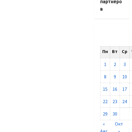
партнёро
в
Пн
Вт
Ср
1
2
3
8
9
10
15
16
17
22
23
24
29
30
«
Окт
Авг
»